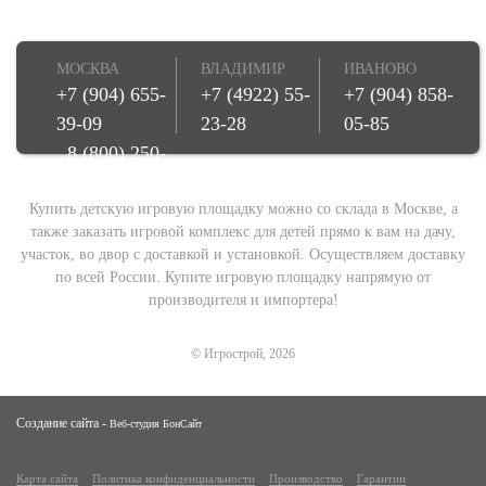
МОСКВА
ВЛАДИМИР
ИВАНОВО
+7 (904) 655-
+7 (4922) 55-
+7 (904) 858-
39-09
23-28
05-85
8 (800) 250-
08-78
Купить детскую игровую площадку можно со склада в Москве, а
также заказать игровой комплекс для детей прямо к вам на дачу,
участок, во двор с доставкой и установкой. Осуществляем доставку
по всей России. Купите игровую площадку напрямую от
производителя и импортера!
© Игрострой, 2026
Создание сайта -
Веб-студия БонСайт
Карта сайта
Политика конфиденциальности
Производство
Гарантии