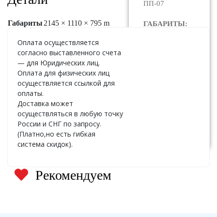
ПП-07
Габариты
2145 × 1110 × 795 m
ГАБАРИТЫ:
2145 x 1110 x
Оплата осуществляется
795
согласно выставленного счета
— для Юридических лиц.
ЦЕНА:
По
Оплата для физических лиц
запросу
осуществляется ссылкой для
оплаты.
Доставка может
осуществляться в любую точку
Узнать
России и СНГ по запросу.
стоимость
(Платно,но есть гибкая
система скидок).
Рекомендуем