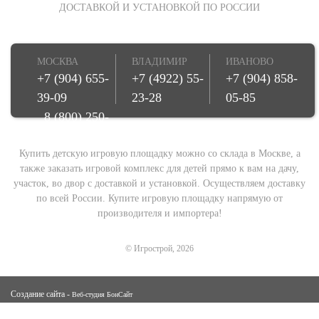
ДОСТАВКОЙ И УСТАНОВКОЙ ПО РОССИИ
МОСКВА
ВЛАДИМИР
ИВАНОВО
+7 (904) 655-
+7 (4922) 55-
+7 (904) 858-
39-09
23-28
05-85
8 (800) 250-
08-78
Купить детскую игровую площадку можно со склада в Москве, а
также заказать игровой комплекс для детей прямо к вам на дачу,
участок, во двор с доставкой и установкой. Осуществляем доставку
по всей России. Купите игровую площадку напрямую от
производителя и импортера!
© Игрострой, 2026
Создание сайта -
Веб-студия БонСайт