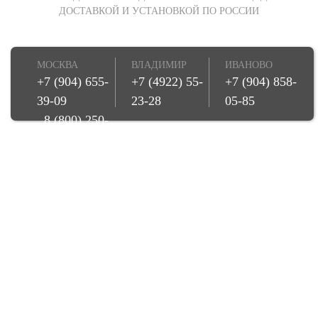
ДОСТАВКОЙ И УСТАНОВКОЙ ПО РОССИИ
МОСКВА
ВЛАДИМИР
ИВАНОВО
+7 (904) 655-
+7 (4922) 55-
+7 (904) 858-
39-09
23-28
05-85
8 (800) 250-
08-78
Купить детскую игровую площадку можно со склада в Москве, а
также заказать игровой комплекс для детей прямо к вам на дачу,
участок, во двор с доставкой и установкой. Осуществляем доставку
по всей России. Купите игровую площадку напрямую от
производителя и импортера!
© Игрострой, 2026
Создание сайта -
Веб-студия БонСайт