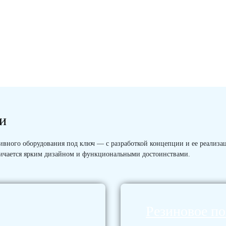
ии
вного оборудования под ключ — с разработкой концепции и ее реализацие
личается ярким дизайном и функциональными достоинствами.
Резиновое п