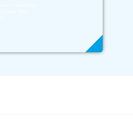
— один из важнейших
й работы. Ваша
го.