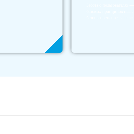
Забота о пользователях 
базовых принципов наше
безопасность превыше все