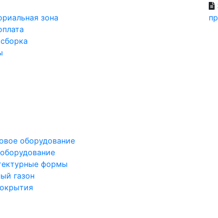
ориальная зона
пр
оплата
 сборка
ы
овое оборудование
оборудование
тектурные формы
ный
газон
окрытия