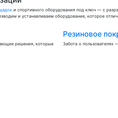
ощадок
и спортивного оборудования под ключ — с разра
роизводим и устанавливаем оборудование, которое отли
Резиновое пок
вающие решения, которые
Забота о пользователях 
 безопасности.
нашей работы. Ваша безо
ных данных согласно
политики конфиденциальности
ПЛОЩАДОК С ДОСТАВКОЙ И УСТАНОВКОЙ ПО РОССИИ