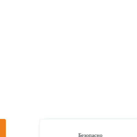
нные работы
ь заявку на создание
ьно для вас
Безопасно