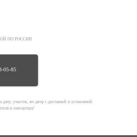
ОЙ ПО РОССИИ
8-05-85
дачу, участок, во двор с доставкой и установкой.
теля и импортера!