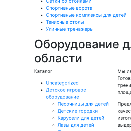
Сетки со стойками
Спортивные ворота
Спортивные комплексы для детей
Тенисные столы
Уличные тренажеры
Оборудование д
области
Каталог
Мы из
Готов
Uncategorized
трени
Детское игровое
площа
оборудование
Песочницы для детей
Предл
Детские городки
качес
Карусели для детей
изгот
Лазы для детей
выдер