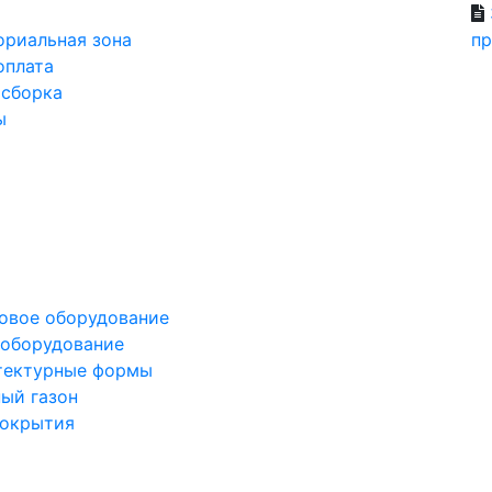
ориальная зона
пр
оплата
 сборка
ы
овое оборудование
оборудование
тектурные формы
ный
газон
окрытия