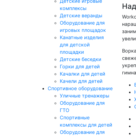
Детские игровые
Над
комплексы
Детские веранды
Worko
Оборудование для
наращ
игровых площадок
заним
Канатные изделия
увели
для детской
Ворка
площадки
свеже
Детские беседки
укреп
Горки для детей
гимна
Качалки для детей
Качели для детей
Спортивное оборудование
Уличные тренажеры
Оборудование для
ГТО
Спортивные
комплексы для детей
Оборудование для