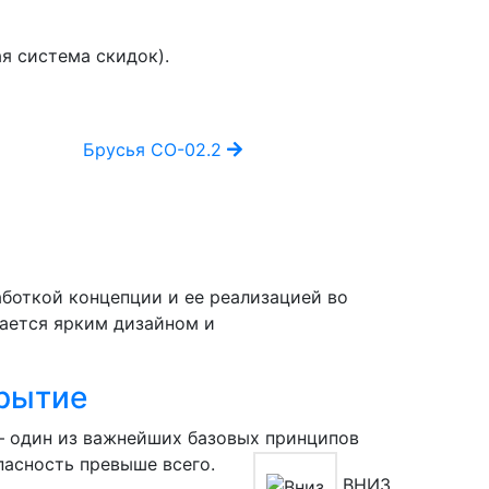
я система скидок).
Брусья СО-02.2
Брусья С
боткой концепции и ее реализацией во
чается ярким дизайном и
рытие
— один из важнейших базовых принципов
пасность превыше всего.
ВНИЗ