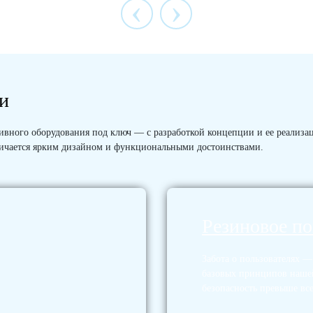
‹
›
ии
вного оборудования под ключ — с разработкой концепции и ее реализацие
личается ярким дизайном и функциональными достоинствами.
Резиновое п
Забота о пользователях 
базовых принципов наше
безопасность превыше все