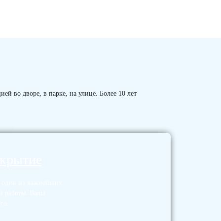
й во дворе, в парке, на улице. Более 10 лет
окрытие
— один из важнейших
й работы. Ваша
го.