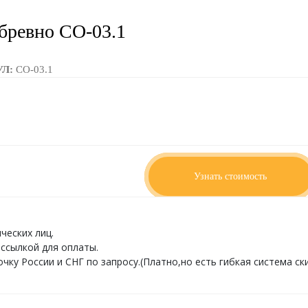
бревно СО-03.1
УЛ:
СО-03.1
ИТЫ:
3850 x 140 x 450
По запросу
Узнать стоимость
ческих лиц.
ссылкой для оплаты.
ку России и СНГ по запросу.(Платно,но есть гибкая система ски